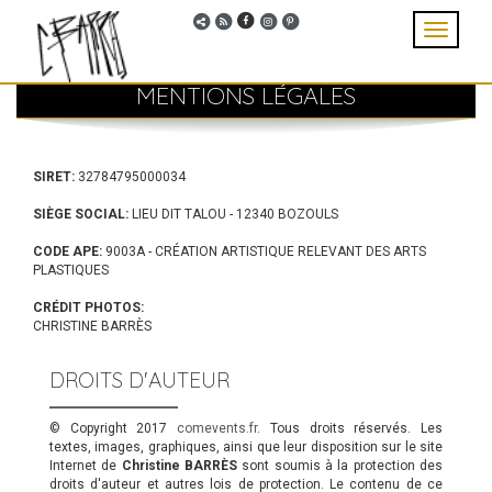
Aller au contenu principal
MENU
Toggle
navigati
Accueil
MENTIONS LÉGALES
Parcours
Femme & autodidacte
SIRET:
32784795000034
Techniques
SIÈGE SOCIAL:
LIEU DIT TALOU - 12340 BOZOULS
CODE APE:
9003A - CRÉATION ARTISTIQUE RELEVANT DES ARTS
Collections
PLASTIQUES
Galerie vidéos
CRÉDIT PHOTOS:
CHRISTINE BARRÈS
Galeries
DROITS D'AUTEUR
Actualités
Contact
© Copyright 2017
comevents.fr
. Tous droits réservés. Les
textes, images, graphiques, ainsi que leur disposition sur le site
Internet de
Christine BARRÈS
sont soumis à la protection des
Rechercher
droits d'auteur et autres lois de protection. Le contenu de ce