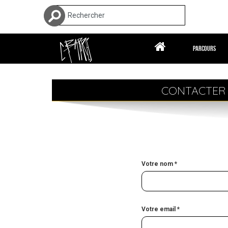
Aller au contenu principal
Formulaire de recherche
MENU
Rechercher
Accueil
Parcours
Parcours
Femme & autodidacte
CONTACTER 
Techniques
Collections
Galerie vidéos
Galeries
Votre nom
*
Actualités
Contact
Votre email
*