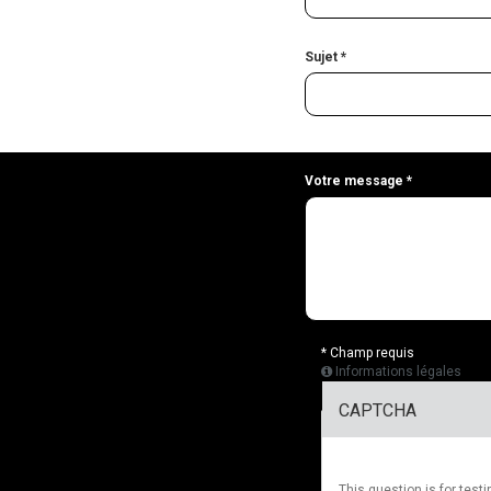
Sujet
*
Votre message
*
* Champ requis
Informations légales
CAPTCHA
This question is for tes